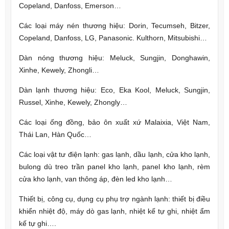
Copeland, Danfoss, Emerson…
Các loại máy nén thương hiệu: Dorin, Tecumseh, Bitzer,
Copeland, Danfoss, LG, Panasonic. Kulthorn, Mitsubishi…
Dàn nóng thương hiệu: Meluck, Sungjin, Donghawin,
Xinhe, Kewely, Zhongli…
Dàn lạnh thương hiệu: Eco, Eka Kool, Meluck, Sungjin,
Russel, Xinhe, Kewely, Zhongly…
Các loại ống đồng, bảo ôn xuất xứ Malaixia, Việt Nam,
Thái Lan, Hàn Quốc…
Các loại vật tư điện lạnh: gas lạnh, dầu lạnh, cửa kho lạnh,
bulong dù treo trần panel kho lạnh, panel kho lạnh, rèm
cửa kho lạnh, van thông áp, đèn led kho lạnh…
Thiết bị, công cụ, dụng cụ phụ trợ ngành lạnh: thiết bị điều
khiển nhiệt độ, máy dò gas lạnh, nhiệt kế tự ghi, nhiệt ẩm
kế tự ghi….