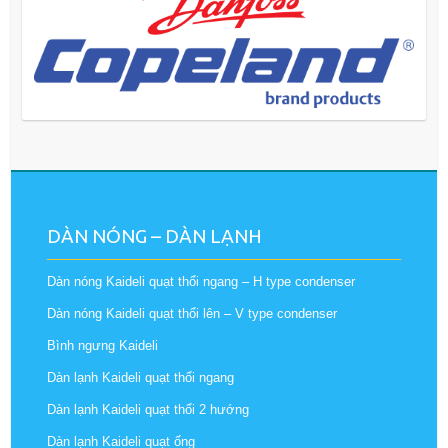
DÀN NÓNG – DÀN LẠNH
Dàn nóng Kaideli quạt thổi ngang – H type condenser
Dàn nóng Kaideli quạt thổi lên – V type condenser
Bình ngưng Kaideli
Dàn lạnh Kaideli quạt thổi ngang
Dàn lạnh Kaideli quạt thổi 2 hướng
Dàn lạnh Kaideli quạt ống