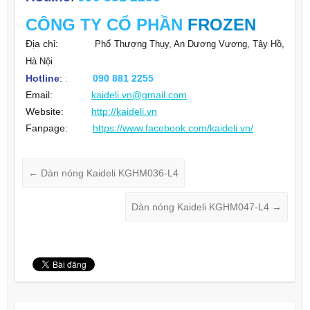
CÔNG TY
CỔ PHẦN
FROZEN
Địa chỉ:
Phố Thượng Thụy, An Dương Vương, Tây Hồ,
Hà Nội
Hotline
:
:
090 881 2255
Email:
kaideli.vn@gmail.com
Website:
http://kaideli.vn
Fanpage:
https://www.facebook.com/kaideli.vn/
←
Dàn nóng Kaideli KGHM036-L4
Dàn nóng Kaideli KGHM047-L4
→