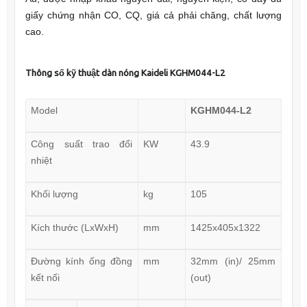
giấy chứng nhận CO, CQ, giá cả phải chăng, chất lượng
cao.
Thông số kỹ thuật
dàn nóng Kaideli KGHM044-L2
Model
KGHM044-L2
Công suất trao đổi
KW
43.9
nhiệt
Khối lượng
kg
105
Kích thước (LxWxH)
mm
1425x405x1322
Đường kính ống đồng
mm
32mm (in)/ 25mm
kết nối
(out)