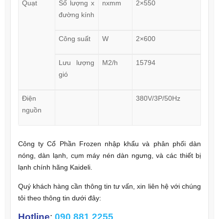
Quạt
Số lượng x
nxmm
2×550
đường kính
Công suất
W
2×600
Lưu lượng
M2/h
15794
gió
Điện
380V/3P/50Hz
nguồn
Công ty Cổ Phần Frozen nhập khẩu và phân phối dàn
nóng, dàn lạnh, cụm máy nén dàn ngưng, và các thiết bị
lạnh chính hãng Kaideli.
Quý khách hàng cần thông tin tư vấn, xin liên hệ với chúng
tôi theo thông tin dưới đây:
Hotline
:
090 881 2255